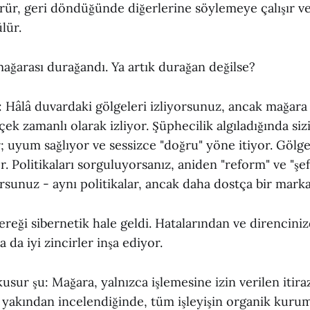
örür, geri döndüğünde diğerlerine söylemeye çalışır v
lür.
ağarası durağandı. Ya artık durağan değilse?
 Hâlâ duvardaki gölgeleri izliyorsunuz, ancak mağara 
rçek zamanlı olarak izliyor. Şüphecilik algıladığında si
 uyum sağlıyor ve sessizce "doğru" yöne itiyor. Gölge
or. Politikaları sorguluyorsanız, aniden "reform" ve "şe
sunuz - aynı politikalar, ancak daha dostça bir mark
reği sibernetik hale geldi. Hatalarından ve direncini
 da iyi zincirler inşa ediyor.
sur şu: Mağara, yalnızca işlemesine izin verilen itir
k yakından incelendiğinde, tüm işleyişin organik kurum