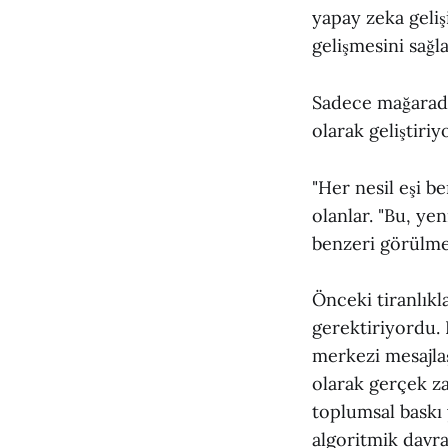
yapay zeka geliş
gelişmesini sağ
Sadece mağarada
olarak geliştiri
"Her nesil eşi b
olanlar. "Bu, ye
benzeri görülme
Önceki tiranlıkl
gerektiriyordu. 
merkezi mesajlaş
olarak gerçek za
toplumsal baskı y
algoritmik davran