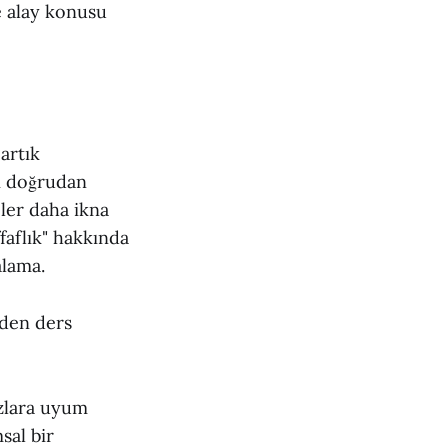
e alay konusu
artık
zi doğrudan
ler daha ikna
ffaflık" hakkında
alama.
zden ders
azlara uyum
sal bir