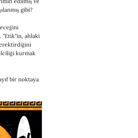
tahmin edilmiş ve
ılanmış gibi?
eceğini
"Etik"in, ahlaki
rektirdiğini
lciliği kurmak
ayıf bir noktaya