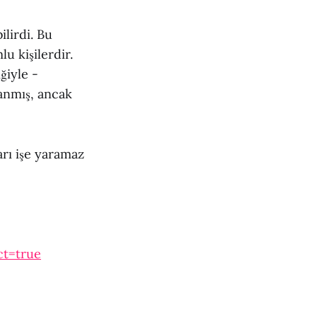
ilirdi. Bu
u kişilerdir.
ğiyle -
anmış, ancak
arı işe yaramaz
ct=true