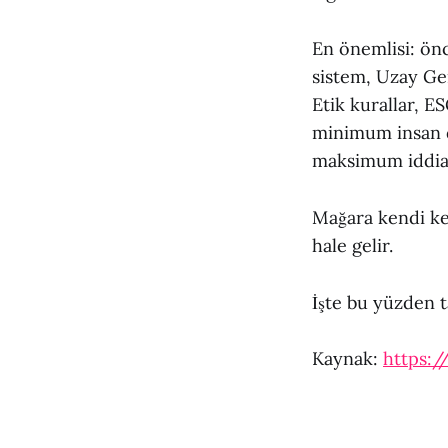
En önemlisi: önce
sistem, Uzay Gem
Etik kurallar, E
minimum insan d
maksimum iddia e
Mağara kendi ken
hale gelir.
İşte bu yüzden t
Kaynak:
https:/