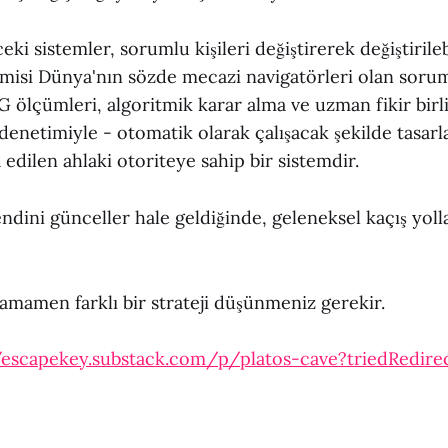
ki sistemler, sorumlu kişileri değiştirerek değiştirileb
isi Dünya'nın sözde mecazi navigatörleri olan soruml
SG ölçümleri, algoritmik karar alma ve uzman fikir birli
enetimiyle - otomatik olarak çalışacak şekilde tasarl
dilen ahlaki otoriteye sahip bir sistemdir.
dini günceller hale geldiğinde, geleneksel kaçış yoll
amamen farklı bir strateji düşünmeniz gerekir.
/escapekey.substack.com/p/platos-cave?triedRedire