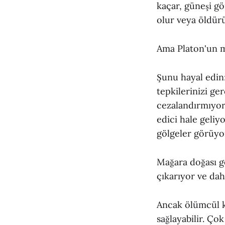
kaçar, güneşi g
olur veya öldürü
Ama Platon'un m
Şunu hayal edin:
tepkilerinizi ge
cezalandırmıyor;
edici hale geliy
gölgeler görüyor
Mağara doğası ge
çıkarıyor ve daha
Ancak ölümcül ku
sağlayabilir. Ço