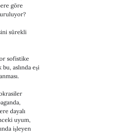
lere göre
turuluyor?
ni sürekli
r sofistike
 bu, aslında eşi
anması.
okrasiler
paganda,
ere dayalı
Önceki uyum,
tında işleyen