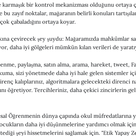
 karmaşık bir kontrol mekanizması olduğunu ortaya ç
e bu zayıf noktalar, mağaranın belirli konuları tartışıl
çok çabaladığını ortaya koyar.
aşkına çevirecek şey şuydu: Mağaramızda mahkûmlar sa
or, daha iyi gölgeleri mümkün kılan verileri de yaratı
ğenme, paylaşma, satın alma, arama, hareket, tweet,
uma, sizi yönetmede daha iyi hale gelen sistemler içi
Direnç kalıplarınız, algoritmalara gelecekteki direnci 
nı öğretiyor. Tercihleriniz, daha çekici zincirlerin gel
sal Öğrenmenin dünya çapında okul müfredatlarına y
ocukların daha iyi düşünmelerine yardımcı olmak için 
stediği şeyi hissetmelerini sağlamak için. "Etik Yapay Z