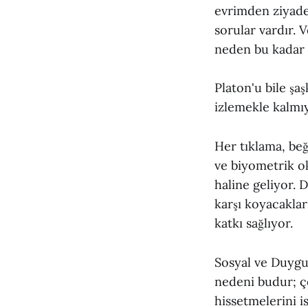
evrimden ziyade
sorular vardır. V
neden bu kadar 
Platon'u bile ş
izlemekle kalmıy
Her tıklama, be
ve biyometrik ok
haline geliyor. 
karşı koyacakları
katkı sağlıyor.
Sosyal ve Duygu
nedeni budur; ç
hissetmelerini i