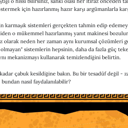
aştığı o hissi bilirsiniz, sanki olası her itiraz önceden 
östermek için hazırlanmış hazır karşı argümanlarla karş
n karmaşık sistemleri gerçekten tahmin edip edemey
iden o mükemmel hazırlanmış yanıt makinesi bozulur. 
z olarak neden her zaman aynı kurumsal çözümleri ge
olmayan" sistemlerin hepsinin, daha da fazla güç teke
aynı mekanizmayı kullanarak temizlendiğini belirtin.
dar çabuk kesildiğine bakın. Bu bir tesadüf değil - z
 bundan nasıl faydalanılabilir?