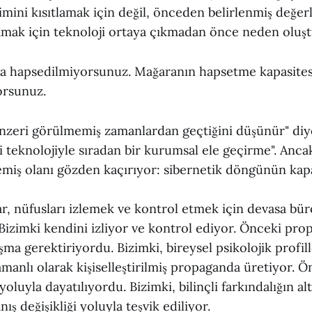
imini kısıtlamak için değil, önceden belirlenmiş değer
lamak için teknoloji ortaya çıkmadan önce neden oluş
 hapsedilmiyorsunuz. Mağaranın hapsetme kapasitesi
yorsunuz.
enzeri görülmemiş zamanlardan geçtiğini düşünür" diyo
ni teknolojiyle sıradan bir kurumsal ele geçirme". Ancak
miş olanı gözden kaçırıyor: sibernetik döngünün kap
ar, nüfusları izlemek ve kontrol etmek için devasa bür
Bizimki kendini izliyor ve kontrol ediyor. Önceki pro
ma gerektiriyordu. Bizimki, bireysel psikolojik profill
manlı olarak kişiselleştirilmiş propaganda üretiyor. 
oluyla dayatılıyordu. Bizimki, bilinçli farkındalığın al
ış değişikliği yoluyla teşvik ediliyor.