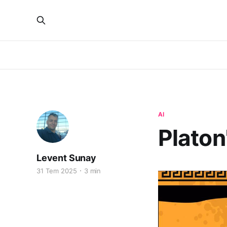
AI
Platon
Levent Sunay
31 Tem 2025
3 min