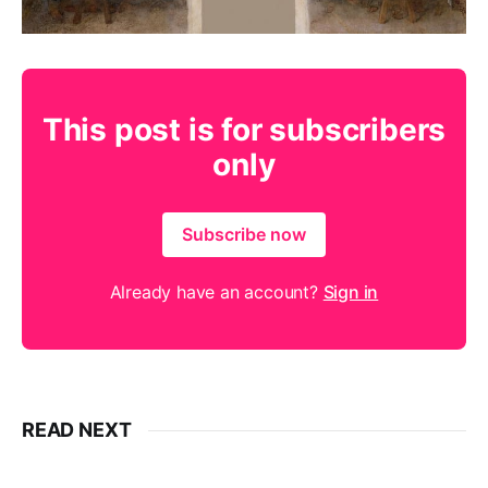
This post is for subscribers
only
Subscribe now
Already have an account?
Sign in
READ NEXT