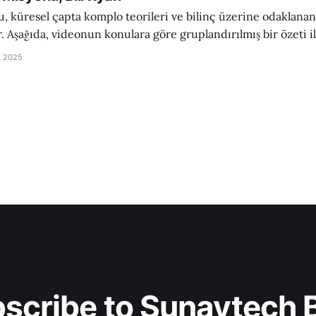
su, küresel çapta komplo teorileri ve bilinç üzerine odaklana
. Aşağıda, videonun konulara göre gruplandırılmış bir özeti il
stekleyici argümanları Türkçe olarak açıklanmıştır. 1. Giriş ve Bağlam: Bill
L 2025
Ryan ve Tanık İfadesi İddia: Bill Ryan, 16 Şubat 2010
scribe to Sunaytech 