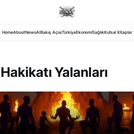
Home
About
News
AI
Bakış Açısı
Türkiye
Ekonomi
Sağlık
Kutsal Kitaplar
Hakikatı Yalanları