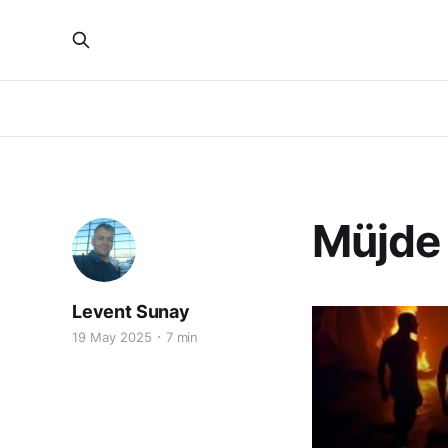
Müjde 
Levent Sunay
19 May 2025
7 min