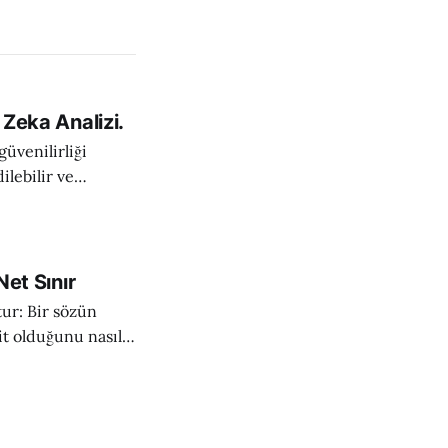
 Zeka Analizi.
güvenilirliği
dilebilir ve
en değerlendirmeyi
; hangi tarafın
rulanabilir
Net Sınır
tur: Bir sözün
it olduğunu nasıl
le Allah'ın vahyi