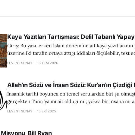
Kaya Yazıtları Tartışması: Delil Tabanlı Yapay
Giriş: Bu yazı, erken İslam dönemine ait kaya yazıtlarının 
üzerine iki tarafın ortaya attığı iddiaları ölçülebilir, test e
akademik referanslarla doğrulanabilir kriterler üzerind
LEVENT SUNAY
16 TEM 2026
amaçlamaktadır. Amaç “kim haklı, kim haksız” demek değil
delillerinin daha sağlam, daha şeffaf ve daha bağımsız doğ
olduğunu görmektedir. Analiz, iki transcript
Allah'ın Sözü ve İnsan Sözü: Kur'an'ın Çizdiği 
İnsanlık tarihi boyunca en temel sorulardan biri şu olmuş
gerçekten Tanrı'ya mı ait olduğunu, yoksa bir insana mı a
anlarız? Kur'an, bu hayati soruyu cevaplarken, insan sözü i
LEVENT SUNAY
15 EKI 2025
arasına çok net bir bilgi sınırı çizer ve bu sınırın
Misyonu, Bill Ryan