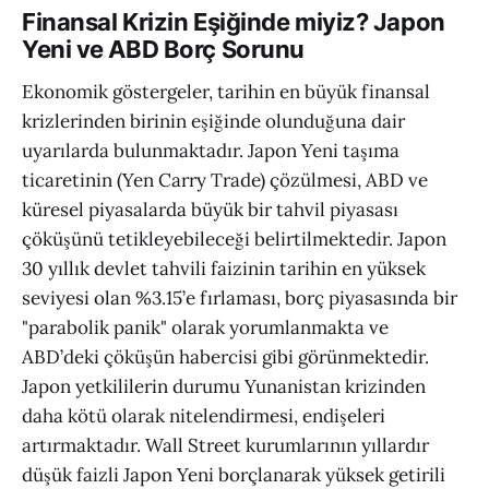
oluşturulmaya çalışılacağını iddia
Finansal Krizin Eşiğinde miyiz? Japon
etti. Trükten’e göre, bu kesintiler
Yeni ve ABD Borç Sorunu
daha önce güneş patlamaları veya
siber saldırılar gibi nedenlere
Ekonomik göstergeler, tarihin en büyük finansal
bağlanabilecekken, şimdi iklim
krizlerinden birinin eşiğinde olunduğuna dair
anormallikleri
uyarılarda bulunmaktadır. Japon Yeni taşıma
ticaretinin (Yen Carry Trade) çözülmesi, ABD ve
küresel piyasalarda büyük bir tahvil piyasası
çöküşünü tetikleyebileceği belirtilmektedir. Japon
30 yıllık devlet tahvili faizinin tarihin en yüksek
seviyesi olan %3.15’e fırlaması, borç piyasasında bir
"parabolik panik" olarak yorumlanmakta ve
ABD’deki çöküşün habercisi gibi görünmektedir.
Japon yetkililerin durumu Yunanistan krizinden
daha kötü olarak nitelendirmesi, endişeleri
artırmaktadır. Wall Street kurumlarının yıllardır
düşük faizli Japon Yeni borçlanarak yüksek getirili