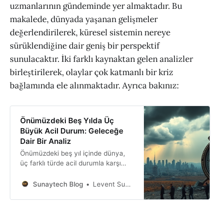
uzmanlarının gündeminde yer almaktadır. Bu
makalede, dünyada yaşanan gelişmeler
değerlendirilerek, küresel sistemin nereye
sürüklendiğine dair geniş bir perspektif
sunulacaktır. İki farklı kaynaktan gelen analizler
birleştirilerek, olaylar çok katmanlı bir kriz
bağlamında ele alınmaktadır. Ayrıca bakınız:
Önümüzdeki Beş Yılda Üç
Büyük Acil Durum: Geleceğe
Dair Bir Analiz
Önümüzdeki beş yıl içinde dünya,
üç farklı türde acil durumla karşı
karşıya kalabilir. Bu makalede, bu
olası krizlerin zaman çizelgelerini,
Sunaytech Blog
Levent Sunay
nedenlerini ve muhtemel sonuçlarını
detaylı bir şekilde ele alacağız.
Finansal sistemlere yönelik siber