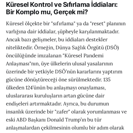
saldırılar, çevresel acil durumlar ve
Küresel Kontrol ve Sıfırlama İddiaları:
finansal sıfırlama gibi konular,
Bir Komplo mu, Gerçek mi?
küresel ölçekte önemli değişimlere
yol açabilir. İşte bu
Küresel ölçekte bir "sıfırlama" ya da "reset" planının
varlığına dair iddialar, şüpheyle karşılanmaktadır.
Ancak bazı gelişmeler, bu iddiaları destekler
niteliktedir. Örneğin, Dünya Sağlık Örgütü (DSÖ)
öncülüğünde imzalanan "Küresel Pandemi
Anlaşması"nın, üye ülkelerin ulusal yasalarının
üzerinde bir yetkiyle DSÖ’nün kararlarını yaptırım
gücüne dönüştüreceği öne sürülmektedir. 135
ülkeden 124’ünün bu anlaşmayı onaylaması,
uluslararası kuruluşların artan gücüne dair
endişeleri artırmaktadır. Ayrıca, bu durumun
insanlık üzerinde bir "zafer" olarak yorumlanması ve
eski ABD Başkanı Donald Trump’ın bu tür
anlaşmalardan çekilmesinin olumlu bir adım olarak