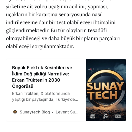
şirketine ait yolcu uçağının acil iniş yapması,
uçakların bir karartma senaryosunda nasıl
indirileceğine dair bir test olabileceği ihtimalini
güçlendirmektedir. Bu tür olayların tesadüfi
olmayabileceği ve daha büyük bir planın parçaları
olabileceği sorgulanmaktadır.
Büyük Elektrik Kesintileri ve
İklim Değişikliği Narrative:
Erkan Trükten’in 2030
Öngörüsü
Erkan Trükten, X platformunda
yaptığı bir paylaşımda, Türkiye’de
büyük çaplı elektrik kesintilerinin
yaşanabileceği konusunda
Sunaytech Blog
Levent Sunay
uyarılarda bulundu ve bu kesintilerin
2030 yılına kadar iklim değişikliği
narratifine bağlanarak kamuoyu