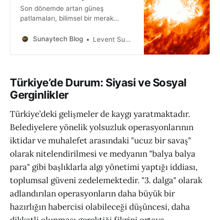
Son dönemde artan güneş
patlamaları, bilimsel bir merak
unsuru olmanın ötesinde, küresel
ölçekte bir “reset” planının parçası
Sunaytech Blog
Levent Sunay
olabileceği iddialarıyla gündeme
geliyor. 15 Mayıs 2025’te kaydedilen
ve 2025 yılının en büyüğü olarak
nitelendirilen X2.7 sınıfı güneş
Türkiye’de Durum: Siyasi ve Sosyal
patlaması, bu tartışmaları yeniden
Gerginlikler
alevlendirdi.. X Sınıfı Patlama ve
“Bahane” Arayışı Salı günü
Türkiye’deki gelişmeler de kaygı yaratmaktadır.
gerçekleşen
Belediyelere yönelik yolsuzluk operasyonlarının
iktidar ve muhalefet arasındaki "ucuz bir savaş"
olarak nitelendirilmesi ve medyanın "balya balya
para" gibi başlıklarla algı yönetimi yaptığı iddiası,
toplumsal güveni zedelemektedir. "3. dalga" olarak
adlandırılan operasyonların daha büyük bir
hazırlığın habercisi olabileceği düşüncesi, daha