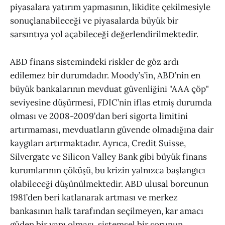
piyasalara yatırım yapmasının, likidite çekilmesiyle
sonuçlanabileceği ve piyasalarda büyük bir
sarsıntıya yol açabileceği değerlendirilmektedir.
ABD finans sistemindeki riskler de göz ardı
edilemez bir durumdadır. Moody’s’in, ABD’nin en
büyük bankalarının mevduat güvenliğini "AAA çöp"
seviyesine düşürmesi, FDIC’nin iflas etmiş durumda
olması ve 2008-2009’dan beri sigorta limitini
artırmaması, mevduatların güvende olmadığına dair
kaygıları artırmaktadır. Ayrıca, Credit Suisse,
Silvergate ve Silicon Valley Bank gibi büyük finans
kurumlarının çöküşü, bu krizin yalnızca başlangıcı
olabileceği düşünülmektedir. ABD ulusal borcunun
1981’den beri katlanarak artması ve merkez
bankasının halk tarafından seçilmeyen, kar amacı
güden bir yapı olması, sistemsel bir sorunun