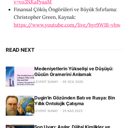
v=vo3NKaPyaaM
Finansal Çöküş Öngörüleri ve Büyük Sıfırlama:
Christopher Green, Kaynak:
https://www.youtube.com/live/byr9W1B-vhw
READ NEXT
Medeniyetlerin Yükselişi ve Düşüşü:
Gücün Gramerini Anlamak
LEVENT SUNAY
05 OCA 2026
Dugin'in Gözünden Batı ve Rusya: Bin
Yıllık Ontolojik Çatışma
LEVENT SUNAY
25 KAS 2025
Son Uyarı: Aşılar, Dijital Kimlikler ve