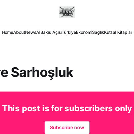
Home
About
News
AI
Bakış Açısı
Türkiye
Ekonomi
Sağlık
Kutsal Kitaplar
ve Sarhoşluk
This post is for subscribers only
Subscribe now