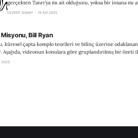
gerçekten Tanrı'ya mı ait olduğunu, yoksa bir insana mı a
anlarız? Kur'an, bu hayati soruyu cevaplarken, insan sözü i
LEVENT SUNAY
15 EKI 2025
arasına çok net bir bilgi sınırı çizer ve bu sınırın
Misyonu, Bill Ryan
su, küresel çapta komplo teorileri ve bilinç üzerine odaklana
. Aşağıda, videonun konulara göre gruplandırılmış bir özeti il
stekleyici argümanları Türkçe olarak açıklanmıştır. 1. Giriş ve Bağlam: Bill
L 2025
Ryan ve Tanık İfadesi İddia: Bill Ryan, 16 Şubat 2010