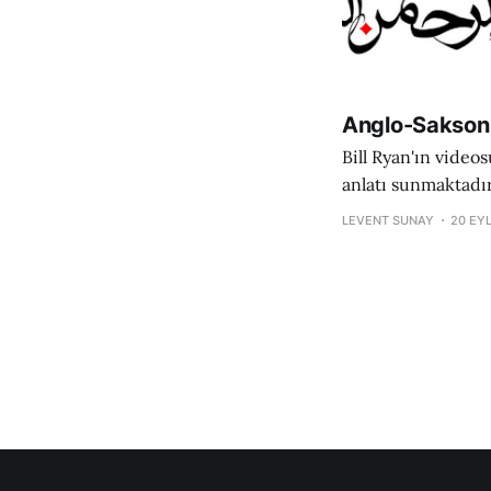
Anglo-Sakson 
Bill Ryan'ın video
anlatı sunmaktadır
altındaki iddialar ve de
LEVENT SUNAY
20 EY