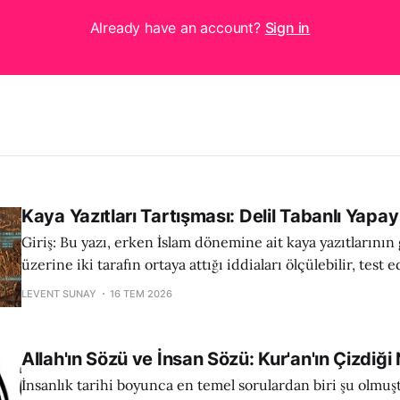
Already have an account?
Sign in
Kaya Yazıtları Tartışması: Delil Tabanlı Yapay
Giriş: Bu yazı, erken İslam dönemine ait kaya yazıtlarının 
üzerine iki tarafın ortaya attığı iddiaları ölçülebilir, test e
akademik referanslarla doğrulanabilir kriterler üzerind
LEVENT SUNAY
16 TEM 2026
amaçlamaktadır. Amaç “kim haklı, kim haksız” demek değil
delillerinin daha sağlam, daha şeffaf ve daha bağımsız doğ
olduğunu görmektedir. Analiz, iki transcript
Allah'ın Sözü ve İnsan Sözü: Kur'an'ın Çizdiği 
İnsanlık tarihi boyunca en temel sorulardan biri şu olmuş