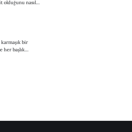
it olduğunu nasıl
le Allah'ın vahyi
n karmaşık bir
e her başlık