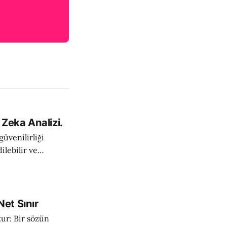
 Zeka Analizi.
güvenilirliği
dilebilir ve
en değerlendirmeyi
; hangi tarafın
rulanabilir
Net Sınır
tur: Bir sözün